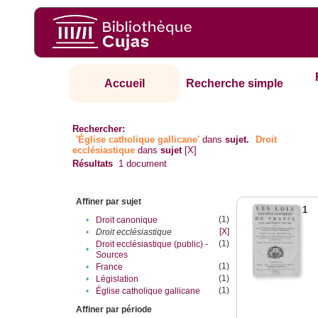
Accueil
Recherche simple
Rechercher:
'Église catholique gallicane'
dans
sujet.
Droit
ecclésiastique
dans
sujet
[X]
Résultats
1
document
Affiner par sujet
1
(1)
•
Droit canonique
[X]
•
Droit ecclésiastique
(1)
Droit ecclésiastique (public) -
•
Sources
(1)
•
France
(1)
•
Législation
(1)
•
Église catholique gallicane
Affiner par période