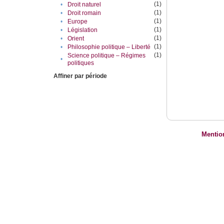
(1)
•
Droit naturel
(1)
•
Droit romain
(1)
•
Europe
(1)
•
Législation
(1)
•
Orient
(1)
•
Philosophie politique – Liberté
(1)
Science politique – Régimes
•
politiques
Affiner par période
Mentio