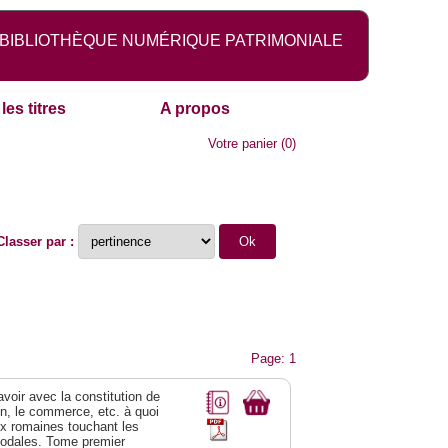
BIBLIOTHÈQUE NUMÉRIQUE PATRIMONIALE
les titres
A propos
Votre panier
(
0
)
Classer par :
Page: 1
 avoir avec la constitution de
on, le commerce, etc. à quoi
oix romaines touchant les
féodales. Tome premier