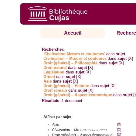
Accueil
Recherc
Rechercher:
'Civilisation Mœurs et coutumes'
dans
sujet.
Civilisation – Mœurs et coutumes
dans
sujet
[X]
Droit (général) – Philosophie
dans
sujet
[X]
Droit naturel
dans
sujet
[X]
Législation
dans
sujet
[X]
Orient
dans
sujet
[X]
Asie
dans
sujet
[X]
Droit (général) – Histoire
dans
sujet
[X]
Droit romain
dans
sujet
[X]
Droit (général) – Aspect économique
dans
sujet
[
Résultats
1
document
Affiner par sujet
[X]
•
Asie
[X]
•
Civilisation – Mœurs et coutumes
[X]
•
Droit (général) – Aspect économique