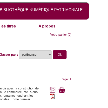
BIBLIOTHÈQUE NUMÉRIQUE PATRIMONIALE
les titres
A propos
Votre panier
(
0
)
Classer par :
Page: 1
 avoir avec la constitution de
on, le commerce, etc. à quoi
oix romaines touchant les
féodales. Tome premier