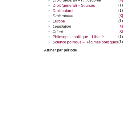
[X]
•
Droit (général) – Philosophie
(1)
•
Droit (général) – Sources
(1)
•
Droit naturel
[X]
•
Droit romain
(1)
•
Europe
[X]
•
Législation
[X]
•
Orient
(1)
•
Philosophie politique – Liberté
(1)
•
Science politique – Régimes politiques
Affiner par période