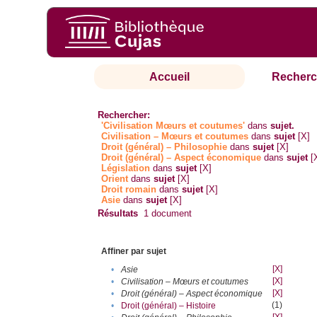
Accueil
Recherc
Rechercher:
'Civilisation Mœurs et coutumes'
dans
sujet.
Civilisation – Mœurs et coutumes
dans
sujet
[X]
Droit (général) – Philosophie
dans
sujet
[X]
Droit (général) – Aspect économique
dans
sujet
[
Législation
dans
sujet
[X]
Orient
dans
sujet
[X]
Droit romain
dans
sujet
[X]
Asie
dans
sujet
[X]
Résultats
1
document
Affiner par sujet
[X]
•
Asie
[X]
•
Civilisation – Mœurs et coutumes
[X]
•
Droit (général) – Aspect économique
(1)
•
Droit (général) – Histoire