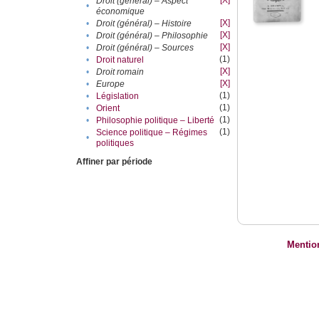
[X]
Droit (général) – Aspect
•
économique
[X]
•
Droit (général) – Histoire
[X]
•
Droit (général) – Philosophie
[X]
•
Droit (général) – Sources
(1)
•
Droit naturel
[X]
•
Droit romain
[X]
•
Europe
(1)
•
Législation
(1)
•
Orient
(1)
•
Philosophie politique – Liberté
(1)
Science politique – Régimes
•
politiques
Affiner par période
Mentio