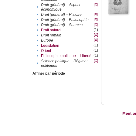
[X]
Droit (général) – Aspect
•
économique
[X]
•
Droit (général) – Histoire
[X]
•
Droit (général) – Philosophie
[X]
•
Droit (général) – Sources
(1)
•
Droit naturel
[X]
•
Droit romain
[X]
•
Europe
(1)
•
Législation
(1)
•
Orient
(1)
•
Philosophie politique – Liberté
[X]
Science politique – Régimes
•
politiques
Affiner par période
Mentio