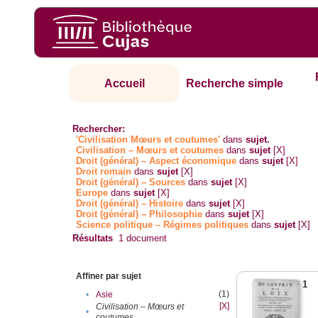
Accueil
Recherche simple
Rechercher:
'Civilisation Mœurs et coutumes'
dans
sujet.
Civilisation – Mœurs et coutumes
dans
sujet
[X]
Droit (général) – Aspect économique
dans
sujet
[X]
Droit romain
dans
sujet
[X]
Droit (général) – Sources
dans
sujet
[X]
Europe
dans
sujet
[X]
Droit (général) – Histoire
dans
sujet
[X]
Droit (général) – Philosophie
dans
sujet
[X]
Science politique – Régimes politiques
dans
sujet
[X]
Résultats
1
document
Affiner par sujet
1
(1)
•
Asie
[X]
Civilisation – Mœurs et
•
coutumes