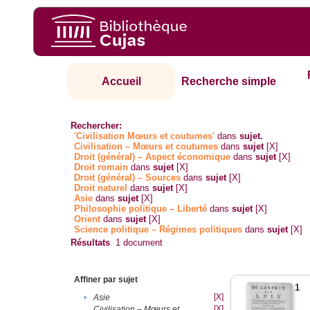
Accueil
Recherche simple
Rechercher:
'Civilisation Mœurs et coutumes'
dans
sujet.
Civilisation – Mœurs et coutumes
dans
sujet
[X]
Droit (général) – Aspect économique
dans
sujet
[X]
Droit romain
dans
sujet
[X]
Droit (général) – Sources
dans
sujet
[X]
Droit naturel
dans
sujet
[X]
Asie
dans
sujet
[X]
Philosophie politique – Liberté
dans
sujet
[X]
Orient
dans
sujet
[X]
Science politique – Régimes politiques
dans
sujet
[X]
Résultats
1
document
Affiner par sujet
1
[X]
•
Asie
[X]
Civilisation – Mœurs et