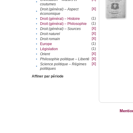
•
coutumes
[X]
Droit (général) – Aspect
•
économique
(1)
•
Droit (général) – Histoire
(1)
•
Droit (général) – Philosophie
[X]
•
Droit (général) – Sources
[X]
•
Droit naturel
[X]
•
Droit romain
(1)
•
Europe
(1)
•
Législation
[X]
•
Orient
[X]
•
Philosophie politique – Liberté
[X]
Science politique – Régimes
•
politiques
Affiner par période
Mentio