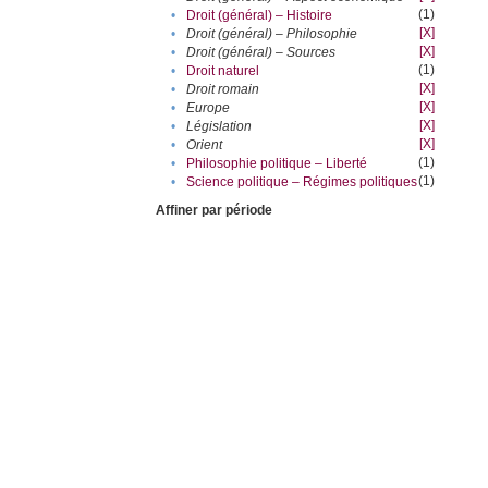
(1)
•
Droit (général) – Histoire
[X]
•
Droit (général) – Philosophie
[X]
•
Droit (général) – Sources
(1)
•
Droit naturel
[X]
•
Droit romain
[X]
•
Europe
[X]
•
Législation
[X]
•
Orient
(1)
•
Philosophie politique – Liberté
(1)
•
Science politique – Régimes politiques
Affiner par période