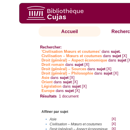
Accueil
Recherc
Rechercher:
'Civilisation Mœurs et coutumes'
dans
sujet.
Civilisation – Mœurs et coutumes
dans
sujet
[X]
Droit (général) – Aspect économique
dans
sujet
[
Droit romain
dans
sujet
[X]
Droit (général) – Sources
dans
sujet
[X]
Droit (général) – Philosophie
dans
sujet
[X]
Asie
dans
sujet
[X]
Orient
dans
sujet
[X]
Législation
dans
sujet
[X]
Europe
dans
sujet
[X]
Résultats
1
document
Affiner par sujet
[X]
•
Asie
[X]
•
Civilisation – Mœurs et coutumes
[X]
•
Droit (général) – Aspect économique