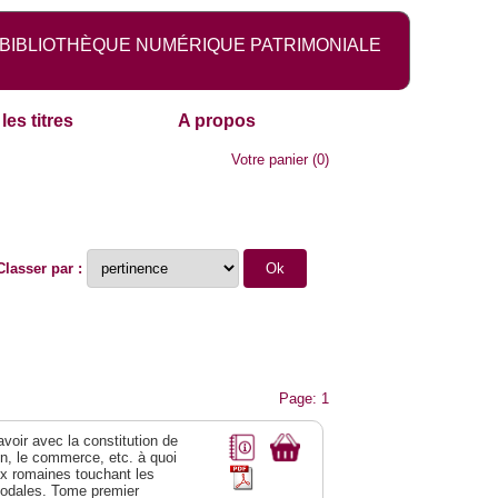
BIBLIOTHÈQUE NUMÉRIQUE PATRIMONIALE
les titres
A propos
Votre panier
(
0
)
Classer par :
Page: 1
 avoir avec la constitution de
on, le commerce, etc. à quoi
oix romaines touchant les
féodales. Tome premier