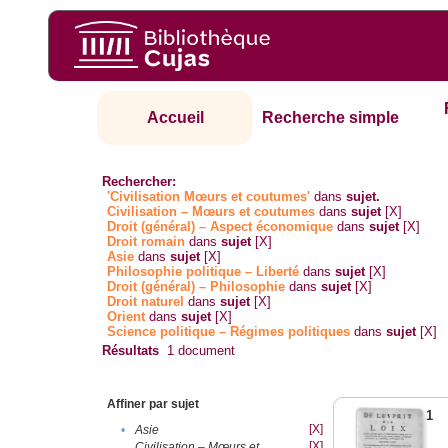
Accueil
Recherche simple
Rechercher:
'Civilisation Mœurs et coutumes'
dans
sujet.
Civilisation – Mœurs et coutumes
dans
sujet
[X]
Droit (général) – Aspect économique
dans
sujet
[X]
Droit romain
dans
sujet
[X]
Asie
dans
sujet
[X]
Philosophie politique – Liberté
dans
sujet
[X]
Droit (général) – Philosophie
dans
sujet
[X]
Droit naturel
dans
sujet
[X]
Orient
dans
sujet
[X]
Science politique – Régimes politiques
dans
sujet
[X]
Résultats
1
document
Affiner par sujet
1
[X]
•
Asie
[X]
Civilisation – Mœurs et