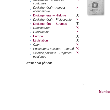
•
coutumes
[X]
Droit (général) – Aspect
•
économique
(1)
•
Droit (général) – Histoire
[X]
•
Droit (général) – Philosophie
(1)
•
Droit (général) – Sources
[X]
•
Droit naturel
[X]
•
Droit romain
(1)
•
Europe
(1)
•
Législation
[X]
•
Orient
[X]
•
Philosophie politique – Liberté
[X]
Science politique – Régimes
•
politiques
Affiner par période
Mentio