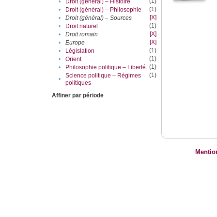
(1)
•
Droit (général) – Histoire
(1)
•
Droit (général) – Philosophie
[X]
•
Droit (général) – Sources
(1)
•
Droit naturel
[X]
•
Droit romain
[X]
•
Europe
(1)
•
Législation
(1)
•
Orient
(1)
•
Philosophie politique – Liberté
(1)
Science politique – Régimes
•
politiques
Affiner par période
Mentio