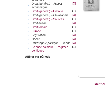
[X]
Droit (général) – Aspect
•
économique
(1)
•
Droit (général) – Histoire
[X]
•
Droit (général) – Philosophie
(1)
•
Droit (général) – Sources
[X]
•
Droit naturel
(1)
•
Droit romain
(1)
•
Europe
[X]
•
Législation
[X]
•
Orient
[X]
•
Philosophie politique – Liberté
(1)
Science politique – Régimes
•
politiques
Affiner par période
Mentio