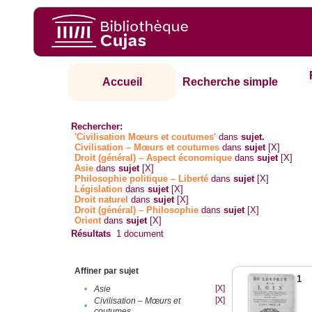
Accueil
Recherche simple
Rechercher:
'Civilisation Mœurs et coutumes'
dans
sujet.
Civilisation – Mœurs et coutumes
dans
sujet
[X]
Droit (général) – Aspect économique
dans
sujet
[X]
Asie
dans
sujet
[X]
Philosophie politique – Liberté
dans
sujet
[X]
Législation
dans
sujet
[X]
Droit naturel
dans
sujet
[X]
Droit (général) – Philosophie
dans
sujet
[X]
Orient
dans
sujet
[X]
Résultats
1
document
Affiner par sujet
1
[X]
•
Asie
[X]
Civilisation – Mœurs et
•
coutumes