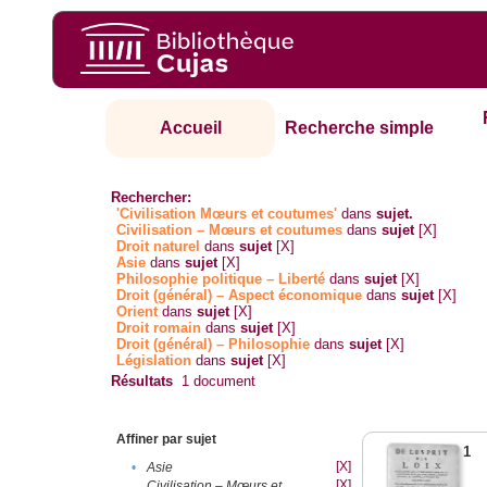
Accueil
Recherche simple
Rechercher:
'Civilisation Mœurs et coutumes'
dans
sujet.
Civilisation – Mœurs et coutumes
dans
sujet
[X]
Droit naturel
dans
sujet
[X]
Asie
dans
sujet
[X]
Philosophie politique – Liberté
dans
sujet
[X]
Droit (général) – Aspect économique
dans
sujet
[X]
Orient
dans
sujet
[X]
Droit romain
dans
sujet
[X]
Droit (général) – Philosophie
dans
sujet
[X]
Législation
dans
sujet
[X]
Résultats
1
document
Affiner par sujet
1
[X]
•
Asie
[X]
Civilisation – Mœurs et