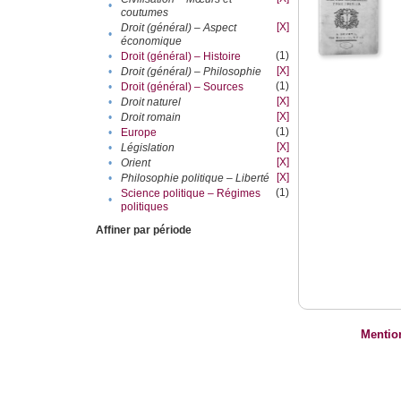
•
coutumes
[X]
Droit (général) – Aspect
•
économique
(1)
•
Droit (général) – Histoire
[X]
•
Droit (général) – Philosophie
(1)
•
Droit (général) – Sources
[X]
•
Droit naturel
[X]
•
Droit romain
(1)
•
Europe
[X]
•
Législation
[X]
•
Orient
[X]
•
Philosophie politique – Liberté
(1)
Science politique – Régimes
•
politiques
Affiner par période
Mentio