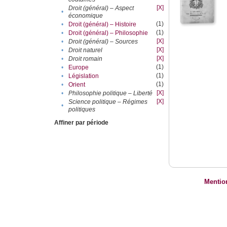
[X]
Droit (général) – Aspect
•
économique
(1)
•
Droit (général) – Histoire
(1)
•
Droit (général) – Philosophie
[X]
•
Droit (général) – Sources
[X]
•
Droit naturel
[X]
•
Droit romain
(1)
•
Europe
(1)
•
Législation
(1)
•
Orient
[X]
•
Philosophie politique – Liberté
[X]
Science politique – Régimes
•
politiques
Affiner par période
Mentio