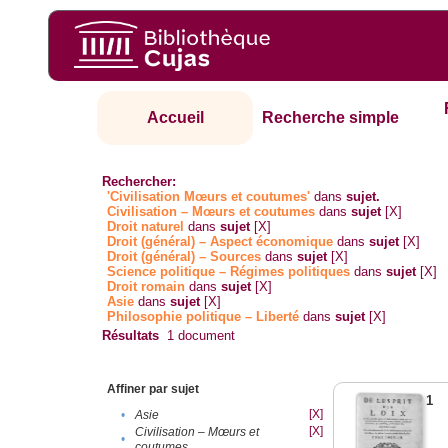
Accueil
Recherche simple
Rechercher:
'Civilisation Mœurs et coutumes'
dans
sujet.
Civilisation – Mœurs et coutumes
dans
sujet
[X]
Droit naturel
dans
sujet
[X]
Droit (général) – Aspect économique
dans
sujet
[X]
Droit (général) – Sources
dans
sujet
[X]
Science politique – Régimes politiques
dans
sujet
[X]
Droit romain
dans
sujet
[X]
Asie
dans
sujet
[X]
Philosophie politique – Liberté
dans
sujet
[X]
Résultats
1
document
Affiner par sujet
1
[X]
•
Asie
[X]
Civilisation – Mœurs et
•
coutumes