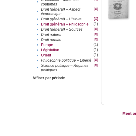
•
coutumes
[X]
Droit (général) – Aspect
•
économique
[X]
•
Droit (général) – Histoire
(1)
•
Droit (général) – Philosophie
[X]
•
Droit (général) – Sources
[X]
•
Droit naturel
[X]
•
Droit romain
(1)
•
Europe
(1)
•
Législation
(1)
•
Orient
[X]
•
Philosophie politique – Liberté
[X]
Science politique – Régimes
•
politiques
Affiner par période
Mentio