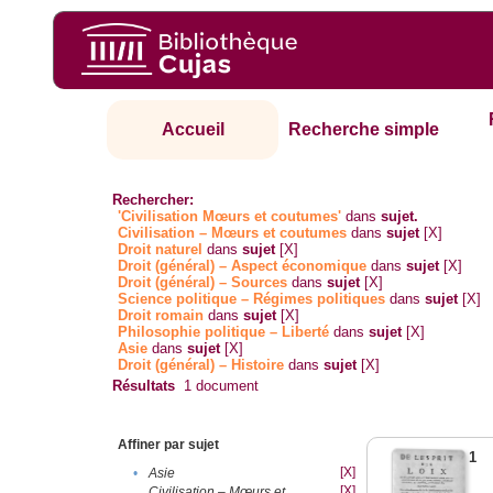
Accueil
Recherche simple
Rechercher:
'Civilisation Mœurs et coutumes'
dans
sujet.
Civilisation – Mœurs et coutumes
dans
sujet
[X]
Droit naturel
dans
sujet
[X]
Droit (général) – Aspect économique
dans
sujet
[X]
Droit (général) – Sources
dans
sujet
[X]
Science politique – Régimes politiques
dans
sujet
[X]
Droit romain
dans
sujet
[X]
Philosophie politique – Liberté
dans
sujet
[X]
Asie
dans
sujet
[X]
Droit (général) – Histoire
dans
sujet
[X]
Résultats
1
document
Affiner par sujet
1
[X]
•
Asie
[X]
Civilisation – Mœurs et