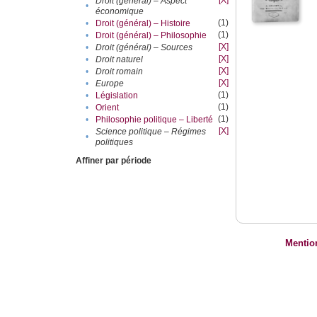
[X]
Droit (général) – Aspect
•
économique
(1)
•
Droit (général) – Histoire
(1)
•
Droit (général) – Philosophie
[X]
•
Droit (général) – Sources
[X]
•
Droit naturel
[X]
•
Droit romain
[X]
•
Europe
(1)
•
Législation
(1)
•
Orient
(1)
•
Philosophie politique – Liberté
[X]
Science politique – Régimes
•
politiques
Affiner par période
Mentio