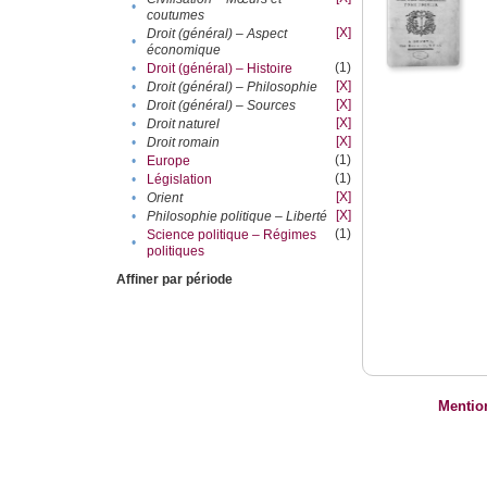
•
coutumes
[X]
Droit (général) – Aspect
•
économique
(1)
•
Droit (général) – Histoire
[X]
•
Droit (général) – Philosophie
[X]
•
Droit (général) – Sources
[X]
•
Droit naturel
[X]
•
Droit romain
(1)
•
Europe
(1)
•
Législation
[X]
•
Orient
[X]
•
Philosophie politique – Liberté
(1)
Science politique – Régimes
•
politiques
Affiner par période
Mentio