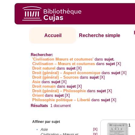
Accueil
Recherche simple
Rechercher:
'Civilisation Mœurs et coutumes'
dans
sujet.
Civilisation – Mœurs et coutumes
dans
sujet
[X]
Droit naturel
dans
sujet
[X]
Droit (général) – Aspect économique
dans
sujet
[X]
Droit (général) – Sources
dans
sujet
[X]
Asie
dans
sujet
[X]
Droit romain
dans
sujet
[X]
Droit (général) – Philosophie
dans
sujet
[X]
Orient
dans
sujet
[X]
Philosophie politique – Liberté
dans
sujet
[X]
Résultats
1
document
Affiner par sujet
1
[X]
•
Asie
[X]
Civilisation – Mœurs et