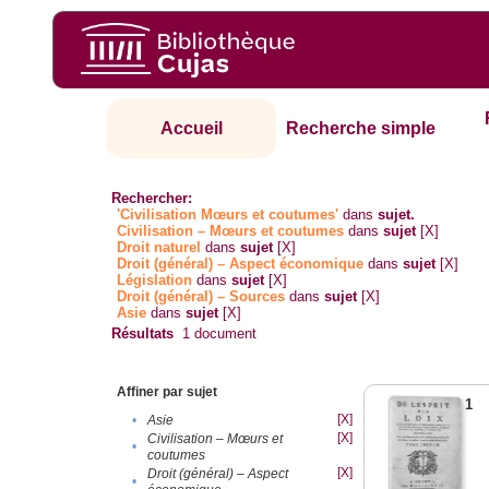
Accueil
Recherche simple
Rechercher:
'Civilisation Mœurs et coutumes'
dans
sujet.
Civilisation – Mœurs et coutumes
dans
sujet
[X]
Droit naturel
dans
sujet
[X]
Droit (général) – Aspect économique
dans
sujet
[X]
Législation
dans
sujet
[X]
Droit (général) – Sources
dans
sujet
[X]
Asie
dans
sujet
[X]
Résultats
1
document
Affiner par sujet
1
[X]
•
Asie
[X]
Civilisation – Mœurs et
•
coutumes
[X]
Droit (général) – Aspect
•