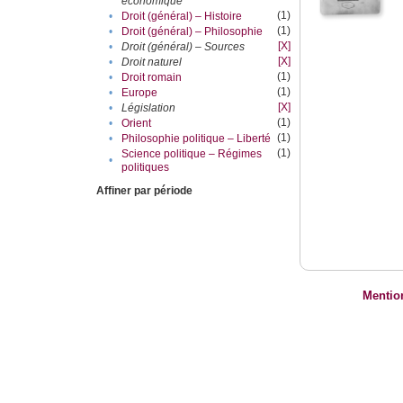
économique
(1)
•
Droit (général) – Histoire
(1)
•
Droit (général) – Philosophie
[X]
•
Droit (général) – Sources
[X]
•
Droit naturel
(1)
•
Droit romain
(1)
•
Europe
[X]
•
Législation
(1)
•
Orient
(1)
•
Philosophie politique – Liberté
(1)
Science politique – Régimes
•
politiques
Affiner par période
Mentio