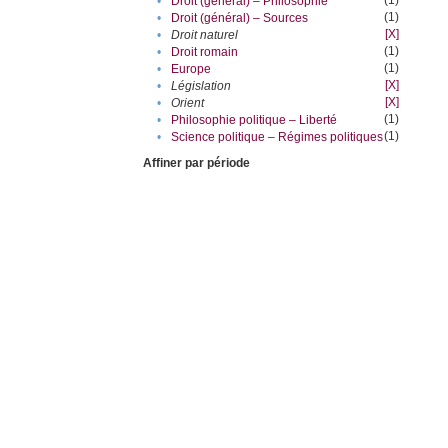
(1)
•
Droit (général) – Philosophie
(1)
•
Droit (général) – Sources
[X]
•
Droit naturel
(1)
•
Droit romain
(1)
•
Europe
[X]
•
Législation
[X]
•
Orient
(1)
•
Philosophie politique – Liberté
(1)
•
Science politique – Régimes politiques
Affiner par période