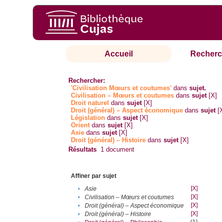
Accueil
Recherc
Rechercher:
'Civilisation Mœurs et coutumes'
dans
sujet.
Civilisation – Mœurs et coutumes
dans
sujet
[X]
Droit naturel
dans
sujet
[X]
Droit (général) – Aspect économique
dans
sujet
[
Législation
dans
sujet
[X]
Orient
dans
sujet
[X]
Asie
dans
sujet
[X]
Droit (général) – Histoire
dans
sujet
[X]
Résultats
1
document
Affiner par sujet
[X]
•
Asie
[X]
•
Civilisation – Mœurs et coutumes
[X]
•
Droit (général) – Aspect économique
[X]
•
Droit (général) – Histoire