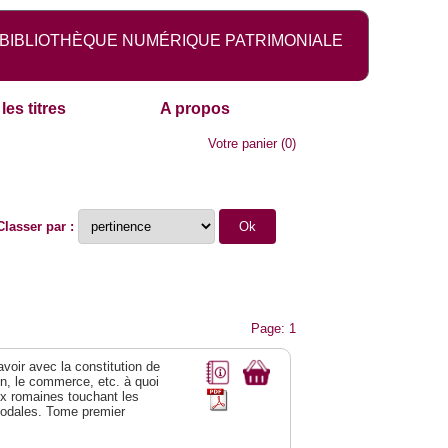
BIBLIOTHÈQUE NUMÉRIQUE PATRIMONIALE
les titres
A propos
Votre panier
(
0
)
Classer par :
Page: 1
 avoir avec la constitution de
on, le commerce, etc. à quoi
oix romaines touchant les
féodales. Tome premier