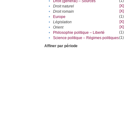
(1)
•
Droit (général) – Sources
[X]
•
Droit naturel
[X]
•
Droit romain
(1)
•
Europe
[X]
•
Législation
[X]
•
Orient
(1)
•
Philosophie politique – Liberté
(1)
•
Science politique – Régimes politiques
Affiner par période