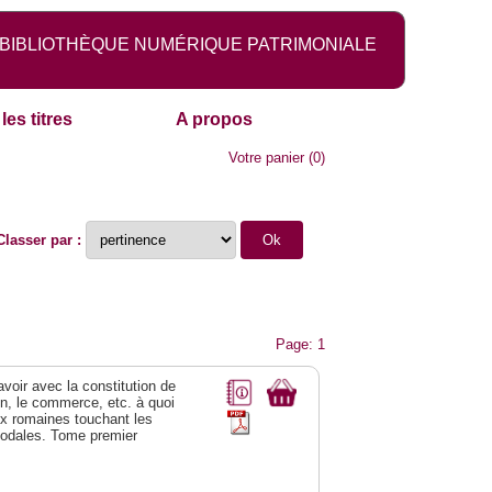
BIBLIOTHÈQUE NUMÉRIQUE PATRIMONIALE
les titres
A propos
Votre panier
(
0
)
Classer par :
Page: 1
 avoir avec la constitution de
on, le commerce, etc. à quoi
oix romaines touchant les
féodales. Tome premier