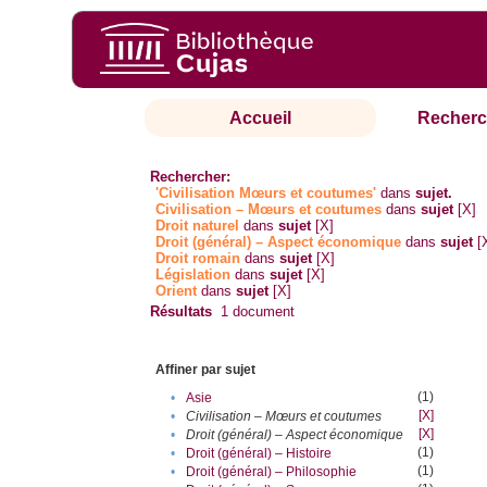
Accueil
Recherc
Rechercher:
'Civilisation Mœurs et coutumes'
dans
sujet.
Civilisation – Mœurs et coutumes
dans
sujet
[X]
Droit naturel
dans
sujet
[X]
Droit (général) – Aspect économique
dans
sujet
[
Droit romain
dans
sujet
[X]
Législation
dans
sujet
[X]
Orient
dans
sujet
[X]
Résultats
1
document
Affiner par sujet
(1)
•
Asie
[X]
•
Civilisation – Mœurs et coutumes
[X]
•
Droit (général) – Aspect économique
(1)
•
Droit (général) – Histoire
(1)
•
Droit (général) – Philosophie