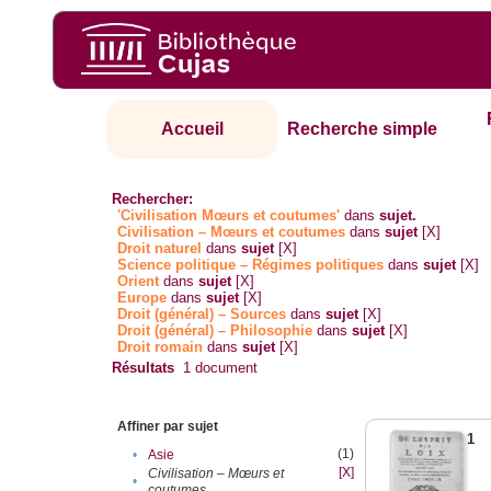
Accueil
Recherche simple
Rechercher:
'Civilisation Mœurs et coutumes'
dans
sujet.
Civilisation – Mœurs et coutumes
dans
sujet
[X]
Droit naturel
dans
sujet
[X]
Science politique – Régimes politiques
dans
sujet
[X]
Orient
dans
sujet
[X]
Europe
dans
sujet
[X]
Droit (général) – Sources
dans
sujet
[X]
Droit (général) – Philosophie
dans
sujet
[X]
Droit romain
dans
sujet
[X]
Résultats
1
document
Affiner par sujet
1
(1)
•
Asie
[X]
Civilisation – Mœurs et
•
coutumes