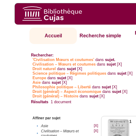
Accueil
Recherche simple
Rechercher:
'Civilisation Mœurs et coutumes'
dans
sujet.
Civilisation – Mœurs et coutumes
dans
sujet
[X]
Droit naturel
dans
sujet
[X]
Science politique – Régimes politiques
dans
sujet
[X]
Europe
dans
sujet
[X]
Asie
dans
sujet
[X]
Philosophie politique – Liberté
dans
sujet
[X]
Droit (général) – Aspect économique
dans
sujet
[X]
Droit (général) – Histoire
dans
sujet
[X]
Résultats
1
document
Affiner par sujet
1
[X]
•
Asie
[X]
Civilisation – Mœurs et
•
coutumes