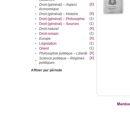
[X]
Droit (général) – Aspect
•
économique
[X]
•
Droit (général) – Histoire
(1)
•
Droit (général) – Philosophie
(1)
•
Droit (général) – Sources
[X]
•
Droit naturel
(1)
•
Droit romain
[X]
•
Europe
(1)
•
Législation
(1)
•
Orient
[X]
•
Philosophie politique – Liberté
[X]
Science politique – Régimes
•
politiques
Affiner par période
Mentio