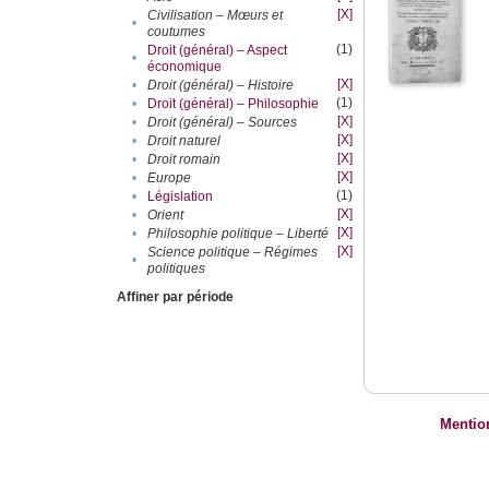
[X]
Civilisation – Mœurs et
•
coutumes
(1)
Droit (général) – Aspect
•
économique
[X]
•
Droit (général) – Histoire
(1)
•
Droit (général) – Philosophie
[X]
•
Droit (général) – Sources
[X]
•
Droit naturel
[X]
•
Droit romain
[X]
•
Europe
(1)
•
Législation
[X]
•
Orient
[X]
•
Philosophie politique – Liberté
[X]
Science politique – Régimes
•
politiques
Affiner par période
Mentio