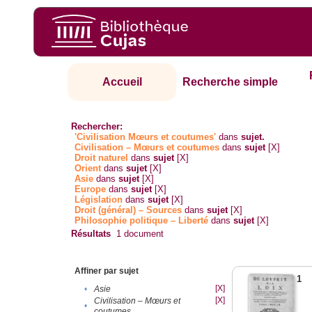
Accueil
Recherche simple
Rechercher:
'Civilisation Mœurs et coutumes'
dans
sujet.
Civilisation – Mœurs et coutumes
dans
sujet
[X]
Droit naturel
dans
sujet
[X]
Orient
dans
sujet
[X]
Asie
dans
sujet
[X]
Europe
dans
sujet
[X]
Législation
dans
sujet
[X]
Droit (général) – Sources
dans
sujet
[X]
Philosophie politique – Liberté
dans
sujet
[X]
Résultats
1
document
Affiner par sujet
1
[X]
•
Asie
[X]
Civilisation – Mœurs et
•
coutumes