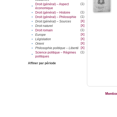
(1)
Droit (général) – Aspect
•
économique
(1)
•
Droit (général) – Histoire
(1)
•
Droit (général) – Philosophie
[X]
•
Droit (général) – Sources
[X]
•
Droit naturel
(1)
•
Droit romain
[X]
•
Europe
[X]
•
Législation
[X]
•
Orient
[X]
•
Philosophie politique – Liberté
(1)
Science politique – Régimes
•
politiques
Affiner par période
Mentio