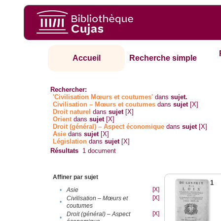
Accueil
Recherche simple
Rechercher:
'Civilisation Mœurs et coutumes'
dans
sujet.
Civilisation – Mœurs et coutumes
dans
sujet
[X]
Droit naturel
dans
sujet
[X]
Orient
dans
sujet
[X]
Droit (général) – Aspect économique
dans
sujet
[X]
Asie
dans
sujet
[X]
Législation
dans
sujet
[X]
Résultats
1
document
Affiner par sujet
1
[X]
•
Asie
[X]
Civilisation – Mœurs et
•
coutumes
[X]
Droit (général) – Aspect
•