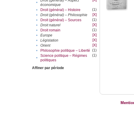
[X]
Droit (général) – Aspect
•
économique
(1)
•
Droit (général) – Histoire
[X]
•
Droit (général) – Philosophie
(1)
•
Droit (général) – Sources
[X]
•
Droit naturel
(1)
•
Droit romain
[X]
•
Europe
[X]
•
Législation
[X]
•
Orient
(1)
•
Philosophie politique – Liberté
(1)
Science politique – Régimes
•
politiques
Affiner par période
Mentio