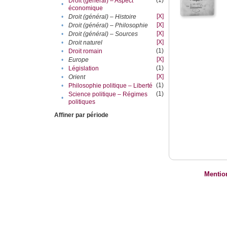
(1)
Droit (général) – Aspect
•
économique
[X]
•
Droit (général) – Histoire
[X]
•
Droit (général) – Philosophie
[X]
•
Droit (général) – Sources
[X]
•
Droit naturel
(1)
•
Droit romain
[X]
•
Europe
(1)
•
Législation
[X]
•
Orient
(1)
•
Philosophie politique – Liberté
(1)
Science politique – Régimes
•
politiques
Affiner par période
Mentio