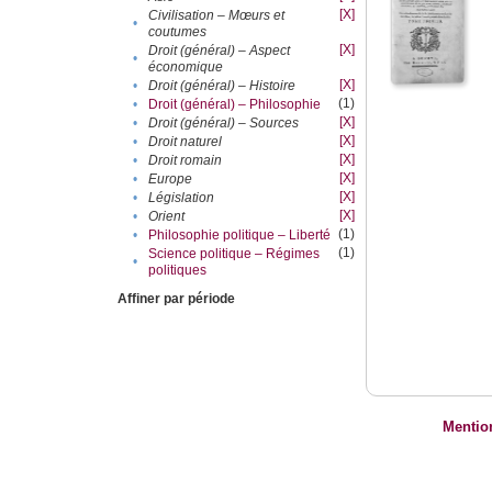
[X]
Civilisation – Mœurs et
•
coutumes
[X]
Droit (général) – Aspect
•
économique
[X]
•
Droit (général) – Histoire
(1)
•
Droit (général) – Philosophie
[X]
•
Droit (général) – Sources
[X]
•
Droit naturel
[X]
•
Droit romain
[X]
•
Europe
[X]
•
Législation
[X]
•
Orient
(1)
•
Philosophie politique – Liberté
(1)
Science politique – Régimes
•
politiques
Affiner par période
Mentio