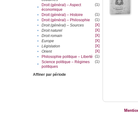
(1)
Droit (général) – Aspect
•
économique
(1)
•
Droit (général) – Histoire
(1)
•
Droit (général) – Philosophie
[X]
•
Droit (général) – Sources
[X]
•
Droit naturel
[X]
•
Droit romain
[X]
•
Europe
[X]
•
Législation
[X]
•
Orient
(1)
•
Philosophie politique – Liberté
(1)
Science politique – Régimes
•
politiques
Affiner par période
Mentio