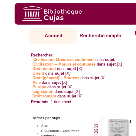
Accueil
Recherche simple
Rechercher:
'Civilisation Mœurs et coutumes'
dans
sujet.
Civilisation – Mœurs et coutumes
dans
sujet
[X]
Droit naturel
dans
sujet
[X]
Orient
dans
sujet
[X]
Droit (général) – Sources
dans
sujet
[X]
Asie
dans
sujet
[X]
Europe
dans
sujet
[X]
Législation
dans
sujet
[X]
Droit romain
dans
sujet
[X]
Résultats
1
document
Affiner par sujet
1
[X]
•
Asie
[X]
Civilisation – Mœurs et
•
coutumes