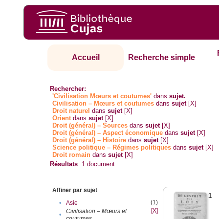
Accueil
Recherche simple
Rechercher:
'Civilisation Mœurs et coutumes'
dans
sujet.
Civilisation – Mœurs et coutumes
dans
sujet
[X]
Droit naturel
dans
sujet
[X]
Orient
dans
sujet
[X]
Droit (général) – Sources
dans
sujet
[X]
Droit (général) – Aspect économique
dans
sujet
[X]
Droit (général) – Histoire
dans
sujet
[X]
Science politique – Régimes politiques
dans
sujet
[X]
Droit romain
dans
sujet
[X]
Résultats
1
document
Affiner par sujet
1
(1)
•
Asie
[X]
Civilisation – Mœurs et
•
coutumes