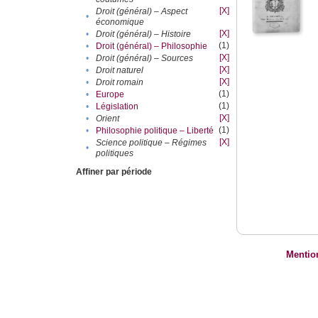
[X]
Droit (général) – Aspect
•
économique
[X]
•
Droit (général) – Histoire
(1)
•
Droit (général) – Philosophie
[X]
•
Droit (général) – Sources
[X]
•
Droit naturel
[X]
•
Droit romain
(1)
•
Europe
(1)
•
Législation
[X]
•
Orient
(1)
•
Philosophie politique – Liberté
[X]
Science politique – Régimes
•
politiques
Affiner par période
Mentio