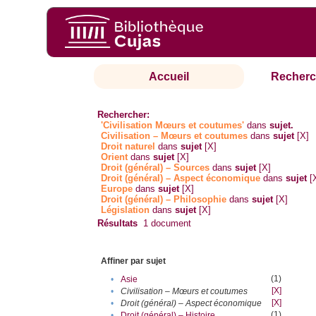
Accueil
Recherc
Rechercher:
'Civilisation Mœurs et coutumes'
dans
sujet.
Civilisation – Mœurs et coutumes
dans
sujet
[X]
Droit naturel
dans
sujet
[X]
Orient
dans
sujet
[X]
Droit (général) – Sources
dans
sujet
[X]
Droit (général) – Aspect économique
dans
sujet
[
Europe
dans
sujet
[X]
Droit (général) – Philosophie
dans
sujet
[X]
Législation
dans
sujet
[X]
Résultats
1
document
Affiner par sujet
(1)
•
Asie
[X]
•
Civilisation – Mœurs et coutumes
[X]
•
Droit (général) – Aspect économique
(1)
•
Droit (général) – Histoire