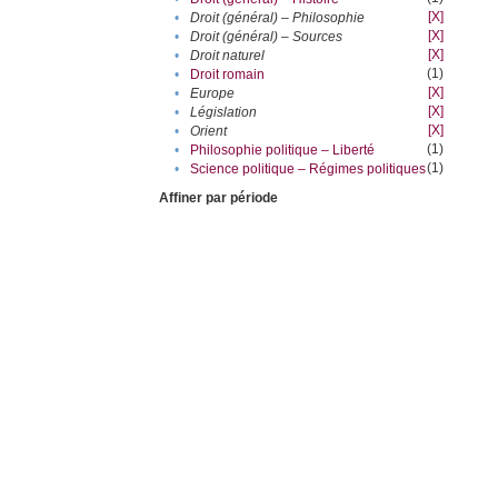
[X]
•
Droit (général) – Philosophie
[X]
•
Droit (général) – Sources
[X]
•
Droit naturel
(1)
•
Droit romain
[X]
•
Europe
[X]
•
Législation
[X]
•
Orient
(1)
•
Philosophie politique – Liberté
(1)
•
Science politique – Régimes politiques
Affiner par période