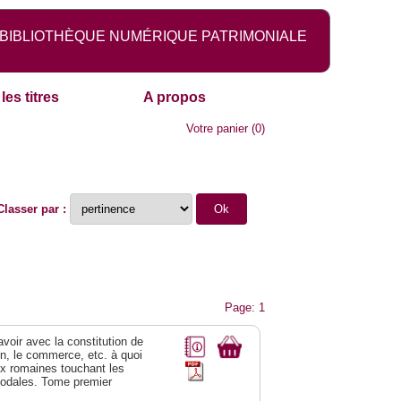
BIBLIOTHÈQUE NUMÉRIQUE PATRIMONIALE
les titres
A propos
Votre panier
(
0
)
Classer par :
Page: 1
 avoir avec la constitution de
on, le commerce, etc. à quoi
oix romaines touchant les
féodales. Tome premier