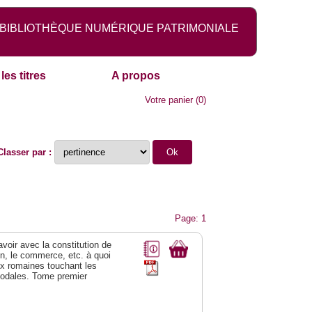
BIBLIOTHÈQUE NUMÉRIQUE PATRIMONIALE
les titres
A propos
Votre panier
(
0
)
Classer par :
Page: 1
 avoir avec la constitution de
on, le commerce, etc. à quoi
oix romaines touchant les
féodales. Tome premier