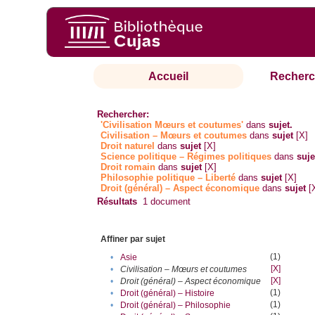
Accueil
Recherc
Rechercher:
'Civilisation Mœurs et coutumes'
dans
sujet.
Civilisation – Mœurs et coutumes
dans
sujet
[X]
Droit naturel
dans
sujet
[X]
Science politique – Régimes politiques
dans
suje
Droit romain
dans
sujet
[X]
Philosophie politique – Liberté
dans
sujet
[X]
Droit (général) – Aspect économique
dans
sujet
[
Résultats
1
document
Affiner par sujet
(1)
•
Asie
[X]
•
Civilisation – Mœurs et coutumes
[X]
•
Droit (général) – Aspect économique
(1)
•
Droit (général) – Histoire
(1)
•
Droit (général) – Philosophie