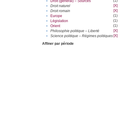
(1)
•
Droit (général) – Sources
[X]
•
Droit naturel
[X]
•
Droit romain
(1)
•
Europe
(1)
•
Législation
(1)
•
Orient
[X]
•
Philosophie politique – Liberté
[X]
•
Science politique – Régimes politiques
Affiner par période