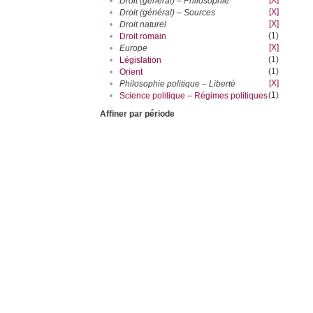
[X]
•
Droit (général) – Philosophie
[X]
•
Droit (général) – Sources
[X]
•
Droit naturel
(1)
•
Droit romain
[X]
•
Europe
(1)
•
Législation
(1)
•
Orient
[X]
•
Philosophie politique – Liberté
(1)
•
Science politique – Régimes politiques
Affiner par période