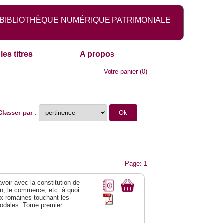
BIBLIOTHÈQUE NUMÉRIQUE PATRIMONIALE
les titres
A propos
Votre panier
(
0
)
Classer par :
Page: 1
 avoir avec la constitution de
on, le commerce, etc. à quoi
oix romaines touchant les
féodales. Tome premier