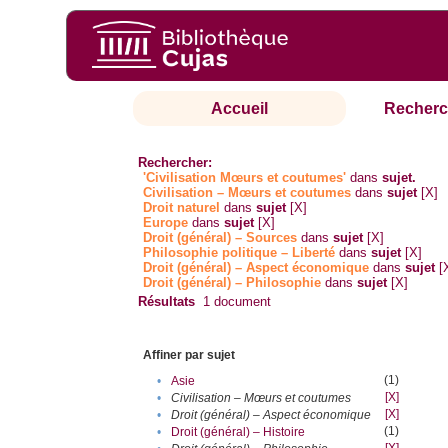
Accueil
Recherc
Rechercher:
'Civilisation Mœurs et coutumes'
dans
sujet.
Civilisation – Mœurs et coutumes
dans
sujet
[X]
Droit naturel
dans
sujet
[X]
Europe
dans
sujet
[X]
Droit (général) – Sources
dans
sujet
[X]
Philosophie politique – Liberté
dans
sujet
[X]
Droit (général) – Aspect économique
dans
sujet
[
Droit (général) – Philosophie
dans
sujet
[X]
Résultats
1
document
Affiner par sujet
(1)
•
Asie
[X]
•
Civilisation – Mœurs et coutumes
[X]
•
Droit (général) – Aspect économique
(1)
•
Droit (général) – Histoire