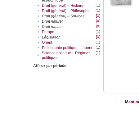
économique
(1)
•
Droit (général) – Histoire
(1)
•
Droit (général) – Philosophie
[X]
•
Droit (général) – Sources
[X]
•
Droit naturel
[X]
•
Droit romain
(1)
•
Europe
[X]
•
Législation
(1)
•
Orient
(1)
•
Philosophie politique – Liberté
(1)
Science politique – Régimes
•
politiques
Affiner par période
Mentio