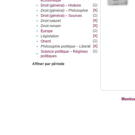
économique
(1)
•
Droit (général) – Histoire
[X]
•
Droit (général) – Philosophie
(1)
•
Droit (général) – Sources
[X]
•
Droit naturel
[X]
•
Droit romain
(1)
•
Europe
[X]
•
Législation
(1)
•
Orient
[X]
•
Philosophie politique – Liberté
(1)
Science politique – Régimes
•
politiques
Affiner par période
Mentio