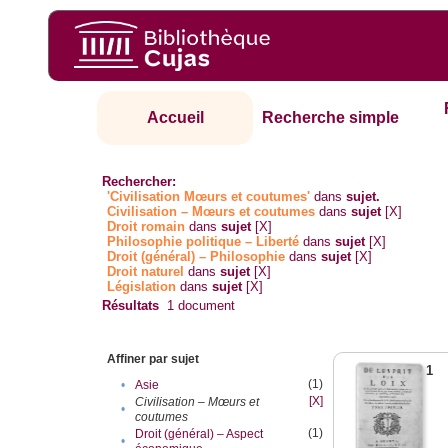
Accueil
Recherche simple
Rechercher:
'Civilisation Mœurs et coutumes'
dans
sujet.
Civilisation – Mœurs et coutumes
dans
sujet
[X]
Droit romain
dans
sujet
[X]
Philosophie politique – Liberté
dans
sujet
[X]
Droit (général) – Philosophie
dans
sujet
[X]
Droit naturel
dans
sujet
[X]
Législation
dans
sujet
[X]
Résultats
1
document
Affiner par sujet
1
(1)
•
Asie
[X]
Civilisation – Mœurs et
•
coutumes
(1)
Droit (général) – Aspect
•