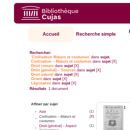
Accueil
Recherche simple
Rechercher:
'Civilisation Mœurs et coutumes'
dans
sujet.
Civilisation – Mœurs et coutumes
dans
sujet
[X]
Droit romain
dans
sujet
[X]
Droit (général) – Sources
dans
sujet
[X]
Droit naturel
dans
sujet
[X]
Orient
dans
sujet
[X]
Législation
dans
sujet
[X]
Résultats
1
document
Affiner par sujet
1
(1)
•
Asie
[X]
Civilisation – Mœurs et
•
coutumes
(1)
Droit (général) – Aspect
•