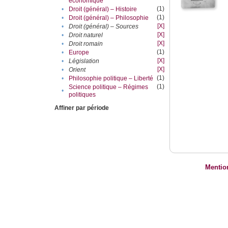
économique
(1)
•
Droit (général) – Histoire
(1)
•
Droit (général) – Philosophie
[X]
•
Droit (général) – Sources
[X]
•
Droit naturel
[X]
•
Droit romain
(1)
•
Europe
[X]
•
Législation
[X]
•
Orient
(1)
•
Philosophie politique – Liberté
(1)
Science politique – Régimes
•
politiques
Affiner par période
Mentio