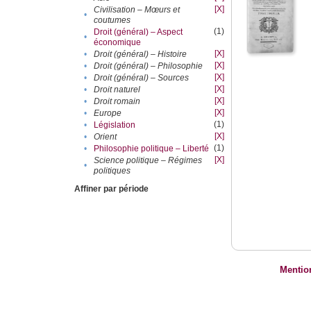
[X]
Civilisation – Mœurs et
•
coutumes
(1)
Droit (général) – Aspect
•
économique
[X]
•
Droit (général) – Histoire
[X]
•
Droit (général) – Philosophie
[X]
•
Droit (général) – Sources
[X]
•
Droit naturel
[X]
•
Droit romain
[X]
•
Europe
(1)
•
Législation
[X]
•
Orient
(1)
•
Philosophie politique – Liberté
[X]
Science politique – Régimes
•
politiques
Affiner par période
Mentio