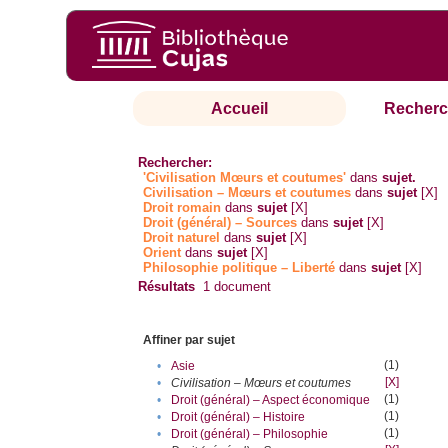
Accueil
Recherc
Rechercher:
'Civilisation Mœurs et coutumes'
dans
sujet.
Civilisation – Mœurs et coutumes
dans
sujet
[X]
Droit romain
dans
sujet
[X]
Droit (général) – Sources
dans
sujet
[X]
Droit naturel
dans
sujet
[X]
Orient
dans
sujet
[X]
Philosophie politique – Liberté
dans
sujet
[X]
Résultats
1
document
Affiner par sujet
(1)
•
Asie
[X]
•
Civilisation – Mœurs et coutumes
(1)
•
Droit (général) – Aspect économique
(1)
•
Droit (général) – Histoire
(1)
•
Droit (général) – Philosophie