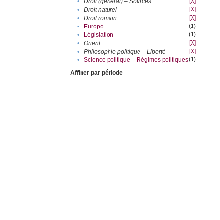
[X]
•
Droit (général) – Sources
[X]
•
Droit naturel
[X]
•
Droit romain
(1)
•
Europe
(1)
•
Législation
[X]
•
Orient
[X]
•
Philosophie politique – Liberté
(1)
•
Science politique – Régimes politiques
Affiner par période