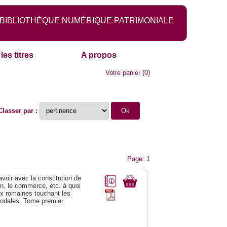
BIBLIOTHÈQUE NUMÉRIQUE PATRIMONIALE
les titres
A propos
Votre panier
(
0
)
Classer par :
Page: 1
 avoir avec la constitution de
on, le commerce, etc. à quoi
oix romaines touchant les
féodales. Tome premier