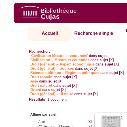
Accueil
Recherche simple
Rechercher:
'Civilisation Mœurs et coutumes'
dans
sujet.
Civilisation – Mœurs et coutumes
dans
sujet
[X]
Droit (général) – Aspect économique
dans
sujet
[X]
Droit (général) – Sources
dans
sujet
[X]
Science politique – Régimes politiques
dans
sujet
[X]
Droit romain
dans
sujet
[X]
Asie
dans
sujet
[X]
Droit naturel
dans
sujet
[X]
Orient
dans
sujet
[X]
Droit (général) – Histoire
dans
sujet
[X]
Résultats
1
document
Affiner par sujet
1
[X]
•
Asie
[X]
Civilisation – Mœurs et