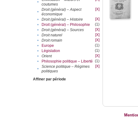
•
coutumes
[X]
Droit (général) – Aspect
•
économique
[X]
•
Droit (général) – Histoire
(1)
•
Droit (général) – Philosophie
[X]
•
Droit (général) – Sources
[X]
•
Droit naturel
[X]
•
Droit romain
(1)
•
Europe
(1)
•
Législation
[X]
•
Orient
(1)
•
Philosophie politique – Liberté
[X]
Science politique – Régimes
•
politiques
Affiner par période
Mentio