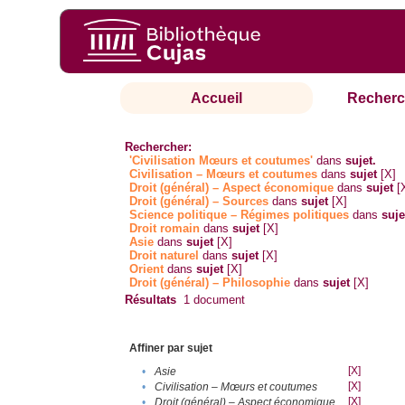
Accueil
Recherc
Rechercher:
'Civilisation Mœurs et coutumes'
dans
sujet.
Civilisation – Mœurs et coutumes
dans
sujet
[X]
Droit (général) – Aspect économique
dans
sujet
[
Droit (général) – Sources
dans
sujet
[X]
Science politique – Régimes politiques
dans
suje
Droit romain
dans
sujet
[X]
Asie
dans
sujet
[X]
Droit naturel
dans
sujet
[X]
Orient
dans
sujet
[X]
Droit (général) – Philosophie
dans
sujet
[X]
Résultats
1
document
Affiner par sujet
[X]
•
Asie
[X]
•
Civilisation – Mœurs et coutumes
[X]
•
Droit (général) – Aspect économique