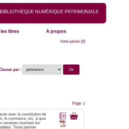
BIBLIOTHÈQUE NUMÉRIQUE PATRIMONIALE
les titres
A propos
Votre panier
(
0
)
Classer par :
Page: 1
 avoir avec la constitution de
on, le commerce, etc. à quoi
oix romaines touchant les
féodales. Tome premier