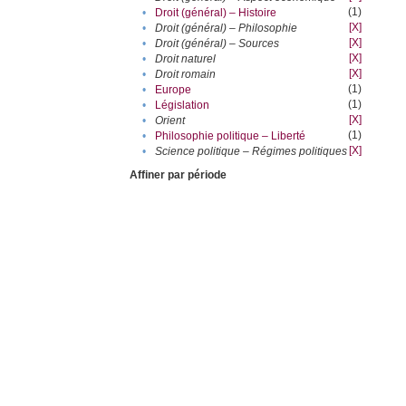
(1)
•
Droit (général) – Histoire
[X]
•
Droit (général) – Philosophie
[X]
•
Droit (général) – Sources
[X]
•
Droit naturel
[X]
•
Droit romain
(1)
•
Europe
(1)
•
Législation
[X]
•
Orient
(1)
•
Philosophie politique – Liberté
[X]
•
Science politique – Régimes politiques
Affiner par période