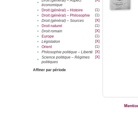
[X]
Droit (général) – Aspect
•
économique
(1)
•
Droit (général) – Histoire
(1)
•
Droit (général) – Philosophie
[X]
•
Droit (général) – Sources
(1)
•
Droit naturel
[X]
•
Droit romain
(1)
•
Europe
[X]
•
Législation
(1)
•
Orient
[X]
•
Philosophie politique – Liberté
[X]
Science politique – Régimes
•
politiques
Affiner par période
Mentio