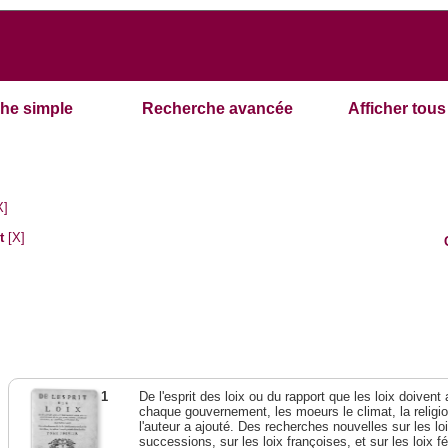
he simple
Recherche avancée
Afficher tous 
X]
t
[X]
1
De l'esprit des loix ou du rapport que les loix doivent
chaque gouvernement, les moeurs le climat, la religi
l'auteur a ajouté. Des recherches nouvelles sur les l
successions, sur les loix françoises, et sur les loix 