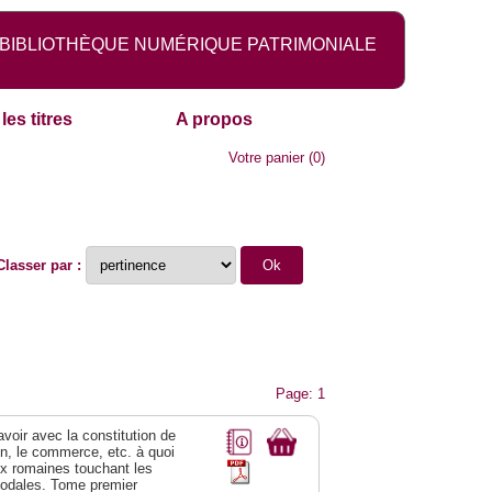
BIBLIOTHÈQUE NUMÉRIQUE PATRIMONIALE
les titres
A propos
Votre panier
(
0
)
Classer par :
Page: 1
 avoir avec la constitution de
on, le commerce, etc. à quoi
oix romaines touchant les
féodales. Tome premier