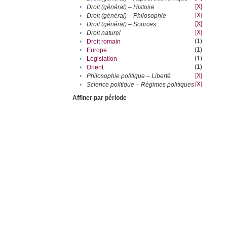
[X]
•
Droit (général) – Histoire
[X]
•
Droit (général) – Philosophie
[X]
•
Droit (général) – Sources
[X]
•
Droit naturel
(1)
•
Droit romain
(1)
•
Europe
(1)
•
Législation
(1)
•
Orient
[X]
•
Philosophie politique – Liberté
[X]
•
Science politique – Régimes politiques
Affiner par période