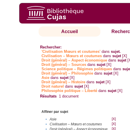
Accueil
Recherc
Rechercher:
'Civilisation Mœurs et coutumes'
dans
sujet.
Civilisation – Mœurs et coutumes
dans
sujet
[X]
Droit (général) – Aspect économique
dans
sujet
[
Droit (général) – Sources
dans
sujet
[X]
Science politique – Régimes politiques
dans
suje
Droit (général) – Philosophie
dans
sujet
[X]
Asie
dans
sujet
[X]
Droit (général) – Histoire
dans
sujet
[X]
Droit naturel
dans
sujet
[X]
Philosophie politique – Liberté
dans
sujet
[X]
Résultats
1
document
Affiner par sujet
[X]
•
Asie
[X]
•
Civilisation – Mœurs et coutumes
[X]
•
Droit (général) – Aspect économique