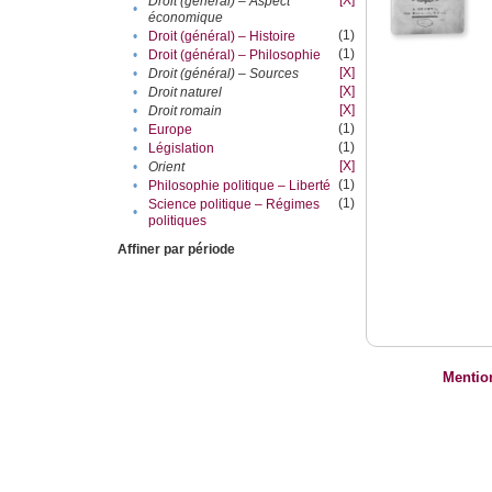
[X]
Droit (général) – Aspect
•
économique
(1)
•
Droit (général) – Histoire
(1)
•
Droit (général) – Philosophie
[X]
•
Droit (général) – Sources
[X]
•
Droit naturel
[X]
•
Droit romain
(1)
•
Europe
(1)
•
Législation
[X]
•
Orient
(1)
•
Philosophie politique – Liberté
(1)
Science politique – Régimes
•
politiques
Affiner par période
Mentio