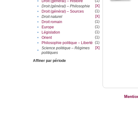
(1)
•
Droit (général) – Histoire
[X]
•
Droit (général) – Philosophie
(1)
•
Droit (général) – Sources
[X]
•
Droit naturel
(1)
•
Droit romain
(1)
•
Europe
(1)
•
Législation
(1)
•
Orient
(1)
•
Philosophie politique – Liberté
[X]
Science politique – Régimes
•
politiques
Affiner par période
Mentio