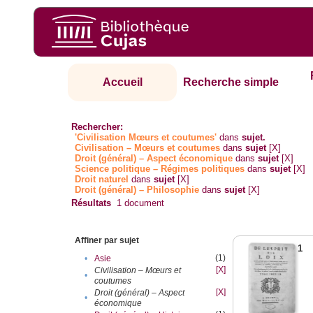
Accueil
Recherche simple
Rechercher:
'Civilisation Mœurs et coutumes'
dans
sujet.
Civilisation – Mœurs et coutumes
dans
sujet
[X]
Droit (général) – Aspect économique
dans
sujet
[X]
Science politique – Régimes politiques
dans
sujet
[X]
Droit naturel
dans
sujet
[X]
Droit (général) – Philosophie
dans
sujet
[X]
Résultats
1
document
Affiner par sujet
1
(1)
•
Asie
[X]
Civilisation – Mœurs et
•
coutumes
[X]
Droit (général) – Aspect
•
économique