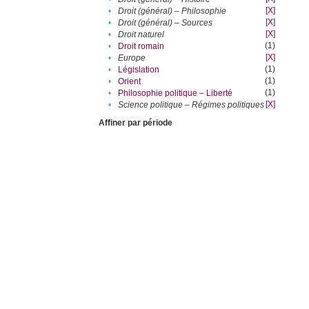
[X]
•
Droit (général) – Philosophie
[X]
•
Droit (général) – Sources
[X]
•
Droit naturel
(1)
•
Droit romain
[X]
•
Europe
(1)
•
Législation
(1)
•
Orient
(1)
•
Philosophie politique – Liberté
[X]
•
Science politique – Régimes politiques
Affiner par période