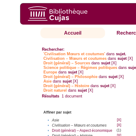
Accueil
Recherc
Rechercher:
'Civilisation Mœurs et coutumes'
dans
sujet.
Civilisation – Mœurs et coutumes
dans
sujet
[X]
Droit (général) – Sources
dans
sujet
[X]
Science politique – Régimes politiques
dans
suje
Europe
dans
sujet
[X]
Droit (général) – Philosophie
dans
sujet
[X]
Asie
dans
sujet
[X]
Droit (général) – Histoire
dans
sujet
[X]
Droit naturel
dans
sujet
[X]
Résultats
1
document
Affiner par sujet
[X]
•
Asie
[X]
•
Civilisation – Mœurs et coutumes
(1)
•
Droit (général) – Aspect économique
[X]
•
Droit (général) – Histoire