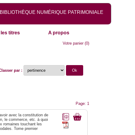
BIBLIOTHÈQUE NUMÉRIQUE PATRIMONIALE
les titres
A propos
Votre panier
(
0
)
Classer par :
Page: 1
 avoir avec la constitution de
on, le commerce, etc. à quoi
oix romaines touchant les
féodales. Tome premier