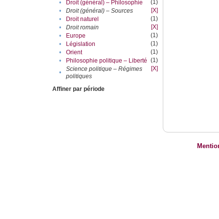
(1)
•
Droit (général) – Philosophie
[X]
•
Droit (général) – Sources
(1)
•
Droit naturel
[X]
•
Droit romain
(1)
•
Europe
(1)
•
Législation
(1)
•
Orient
(1)
•
Philosophie politique – Liberté
[X]
Science politique – Régimes
•
politiques
Affiner par période
Mentio