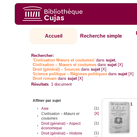
Accueil
Recherche simple
Rechercher:
'Civilisation Mœurs et coutumes'
dans
sujet.
Civilisation – Mœurs et coutumes
dans
sujet
[X]
Droit (général) – Sources
dans
sujet
[X]
Science politique – Régimes politiques
dans
sujet
[X]
Droit romain
dans
sujet
[X]
Résultats
1
document
Affiner par sujet
1
(1)
•
Asie
[X]
Civilisation – Mœurs et
•
coutumes
(1)
Droit (général) – Aspect
•
économique
(1)
•
Droit (général) – Histoire