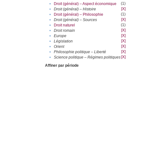
(1)
•
Droit (général) – Aspect économique
[X]
•
Droit (général) – Histoire
(1)
•
Droit (général) – Philosophie
[X]
•
Droit (général) – Sources
(1)
•
Droit naturel
[X]
•
Droit romain
[X]
•
Europe
[X]
•
Législation
[X]
•
Orient
[X]
•
Philosophie politique – Liberté
[X]
•
Science politique – Régimes politiques
Affiner par période