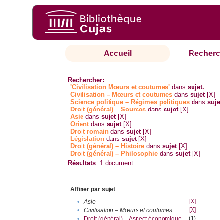
Accueil
Recherc
Rechercher:
'Civilisation Mœurs et coutumes'
dans
sujet.
Civilisation – Mœurs et coutumes
dans
sujet
[X]
Science politique – Régimes politiques
dans
suje
Droit (général) – Sources
dans
sujet
[X]
Asie
dans
sujet
[X]
Orient
dans
sujet
[X]
Droit romain
dans
sujet
[X]
Législation
dans
sujet
[X]
Droit (général) – Histoire
dans
sujet
[X]
Droit (général) – Philosophie
dans
sujet
[X]
Résultats
1
document
Affiner par sujet
[X]
•
Asie
[X]
•
Civilisation – Mœurs et coutumes
(1)
•
Droit (général) – Aspect économique