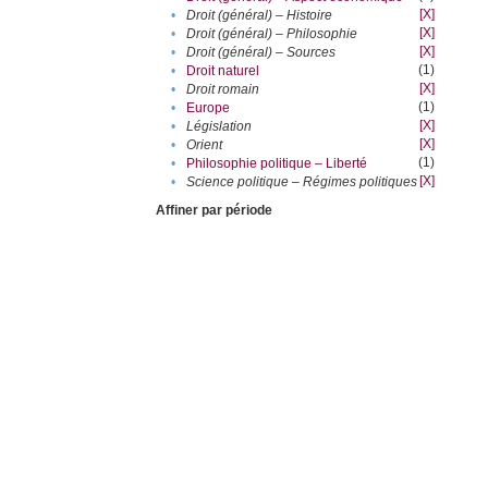
[X]
•
Droit (général) – Histoire
[X]
•
Droit (général) – Philosophie
[X]
•
Droit (général) – Sources
(1)
•
Droit naturel
[X]
•
Droit romain
(1)
•
Europe
[X]
•
Législation
[X]
•
Orient
(1)
•
Philosophie politique – Liberté
[X]
•
Science politique – Régimes politiques
Affiner par période