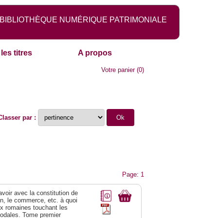
BIBLIOTHÈQUE NUMÉRIQUE PATRIMONIALE
les titres
A propos
Votre panier
(
0
)
Classer par :
Page: 1
 avoir avec la constitution de
on, le commerce, etc. à quoi
oix romaines touchant les
féodales. Tome premier