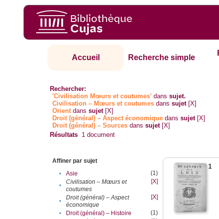
Accueil
Recherche simple
Rechercher:
'Civilisation Mœurs et coutumes'
dans
sujet.
Civilisation – Mœurs et coutumes
dans
sujet
[X]
Orient
dans
sujet
[X]
Droit (général) – Aspect économique
dans
sujet
[X]
Droit (général) – Sources
dans
sujet
[X]
Résultats
1
document
Affiner par sujet
1
(1)
•
Asie
[X]
Civilisation – Mœurs et
•
coutumes
[X]
Droit (général) – Aspect
•
économique
(1)
•
Droit (général) – Histoire