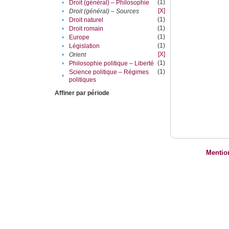
(1)
•
Droit (général) – Philosophie
[X]
•
Droit (général) – Sources
(1)
•
Droit naturel
(1)
•
Droit romain
(1)
•
Europe
(1)
•
Législation
[X]
•
Orient
(1)
•
Philosophie politique – Liberté
(1)
Science politique – Régimes
•
politiques
Affiner par période
Mentio