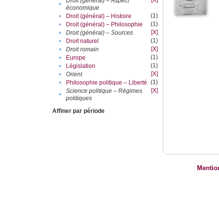
[X]
Droit (général) – Aspect
•
économique
(1)
•
Droit (général) – Histoire
(1)
•
Droit (général) – Philosophie
[X]
•
Droit (général) – Sources
(1)
•
Droit naturel
[X]
•
Droit romain
(1)
•
Europe
(1)
•
Législation
[X]
•
Orient
(1)
•
Philosophie politique – Liberté
[X]
Science politique – Régimes
•
politiques
Affiner par période
Mentio