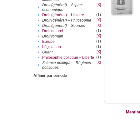
[X]
Droit (général) – Aspect
•
économique
(1)
•
Droit (général) – Histoire
[X]
•
Droit (général) – Philosophie
[X]
•
Droit (général) – Sources
(1)
•
Droit naturel
[X]
•
Droit romain
(1)
•
Europe
(1)
•
Législation
[X]
•
Orient
(1)
•
Philosophie politique – Liberté
[X]
Science politique – Régimes
•
politiques
Affiner par période
Mentio