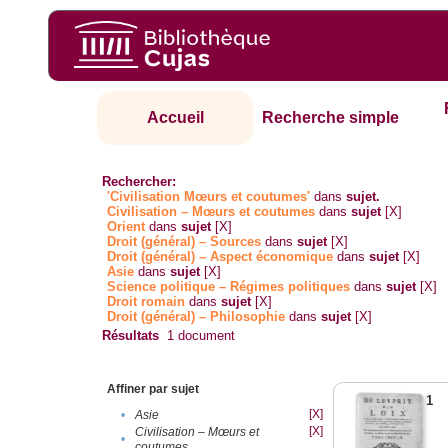
Accueil
Recherche simple
Rechercher:
'Civilisation Mœurs et coutumes'
dans
sujet.
Civilisation – Mœurs et coutumes
dans
sujet
[X]
Orient
dans
sujet
[X]
Droit (général) – Sources
dans
sujet
[X]
Droit (général) – Aspect économique
dans
sujet
[X]
Asie
dans
sujet
[X]
Science politique – Régimes politiques
dans
sujet
[X]
Droit romain
dans
sujet
[X]
Droit (général) – Philosophie
dans
sujet
[X]
Résultats
1
document
Affiner par sujet
1
[X]
•
Asie
[X]
Civilisation – Mœurs et
•
coutumes